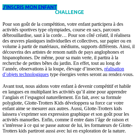
J'INSCRIS MON ENFANT
CHALLENGE
Pour son goût de la compétition, votre enfant participera à des
activités sportives type olympiades, course en sacs, parcours
débrouillardise, saut à la corde… Pour son côté créatif, il réalisera
des œuvres plastiques individuelles et collectives, sur papier ou en
volume à partir de matériaux, médiums, supports différents. Ainsi, il
découvrira des artistes de renom natifs de pays anglophones et
hispanophones. De même, pour sa main verte, il partira à la
recherche de petites bêtes du jardin. En effet, tout au long de
l’année, observations à la loupe, élevage d’insectes,
réalisation
d’objets technologiques
type énergies vertes seront au rendez-vous.
Avant tout, nous aidons votre enfant à devenir compétitif et habile
en langues en multipliant les activités qu’il aime pour apprendre
l’anglais et l’espagnol naturellement. En fait, avec sa formule
polyglotte, Glotte-Trotters Kids développera sa force car votre
enfant aime se mesurer aux autres. Aussi, Glotte-Trotters kids
laissera s’exprimer son expression graphique et son goût pour les
activités manuelles. Enfin, comme il entre dans l’âge de raison et
s’intéresse à ce qui se passe autour de lui, les formateurs de Glotte-
Trotters kids partiront aussi avec lui en exploration de la nature.