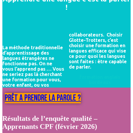
!
collaborateurs. Choisir
Glotte-Trotters, c’est
choisir une formation en
La méthode traditionnelle
langues efficace qui vise
d’apprentissage des
ce pour quoi les langues
langues étrangères ne
sont faites : être capable
fonctionne pas. On ne
de parler.
vous l’apprend pas … Vous
ne seriez pas là cherchant
formation anglais
une formation pour vous,
bordeaux
votre enfant, ou vos
prêt a prendre la parole ?
Résultats de l’enquête qualité –
Apprenants CPF (février 2026)