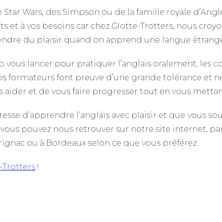
 Star Wars, des Simpson ou de la famille royale d’Angl
s et à vos besoins car chez Glotte-Trotters, nous croyo
endre du plaisir quand on apprend une langue étrang
p vous lancer pour pratiquer l’anglais oralement, les co
nos formateurs font preuve d’une grande tolérance et n
s aider et de vous faire progresser tout en vous mettan
éresse d’apprendre l’anglais avec plaisir et que vous so
 vous pouvez nous retrouver sur notre site internet, p
rignac ou à Bordeaux selon ce que vous préférez.
-Trotters
!
apprendre anglais
apprendre anglais