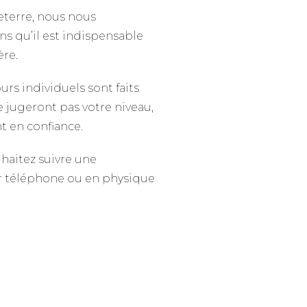
eterre, nous nous
ns qu’il est indispensable
ère.
urs individuels sont faits
e jugeront pas votre niveau,
t en confiance.
uhaitez suivre une
ar téléphone ou en physique