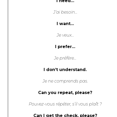
I need
…
J’ai besoin…
I want…
J
e veux…
I prefer…
Je préfère…
I don’t understand.
J
e ne comprends pas.
Can you repeat, please?
Pouvez-vous répéter, s’il vous plaît ?
Can I get the check, please?