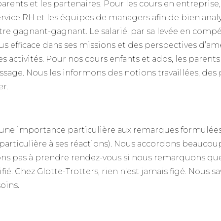
parents et les partenaires. Pour les cours en entrepris
 service RH et les équipes de managers afin de bien anal
tre gagnant-gagnant. Le salarié, par sa levée en comp
us efficace dans ses missions et des perspectives d’amé
s activités. Pour nos cours enfants et ados, les parent
sage. Nous les informons des notions travaillées, des p
er.
r une importance particulière aux remarques formulées
 particulière à ses réactions). Nous accordons beauco
ons pas à prendre rendez-vous si nous remarquons que
fié. Chez Glotte-Trotters, rien n’est jamais figé. Nous 
oins.